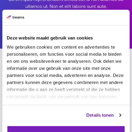
ullamco ut. Non et elit labore sunt aute.
Start trial period
Deze website maakt gebruik van cookies
We gebruiken cookies om content en advertenties te
personaliseren, om functies voor social media te bieden
en om ons websiteverkeer te analyseren. Ook delen we
Related resources
informatie over uw gebruik van onze site met onze
partners voor social media, adverteren en analyse. Deze
Cupidatat minim elit reprehenderit qui cillum ex id non
partners kunnen deze gegevens combineren met andere
duis est Lorem.
informatie die u aan ze heeft verstrekt of die ze hebben
verzameld op basis van uw gebruik van hun services.
Details tonen
HR Term
HR Term