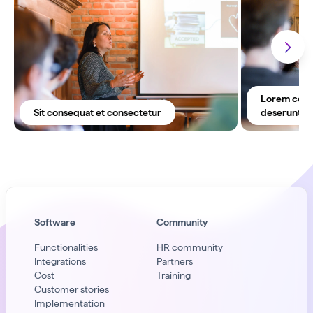
Lorem conse
Sit consequat et consectetur
deserunt off
Software
Community
Functionalities
HR community
Integrations
Partners
Cost
Training
Customer stories
Implementation