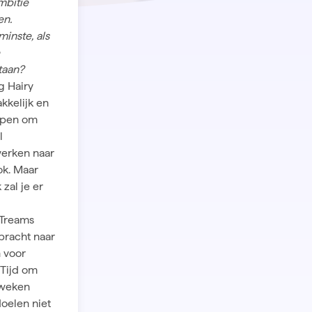
mbitie
en.
inste, als
taan?
ig Hairy
kkelijk en
elpen om
l
 werken naar
ook. Maar
zal je er
 Treams
bracht naar
n voor
 Tijd om
 weken
oelen niet