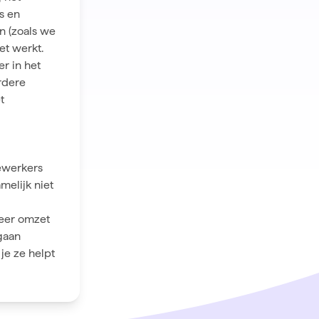
s en
n (zoals we
iet werkt.
er in het
rdere
t
dewerkers
melijk niet
meer omzet
 gaan
je ze helpt