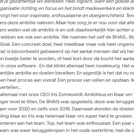
at je gezamenlijk wil bereiken. Heel logisch, want een goede a
ganisatie richting en focus en het bindt medewerkers en klant
orgt het voor inspiratie, enthousiasme en doelgerichtheid. Tenm
s deze ambitie naleven. Maar hoe zorg je er nou voor dat alle
s weten wat de ambitie is en ook daadwerkelijk hier achter s
 hebben we ook een ambitie. We noemen het zelf de
BHAG
, B
Goal. Een concreet doel, heel meetbaar maar ook heel ongema
oel is bijvoorbeeld gebaseerd op het aantal mensen dat wij h
n beetje beter te worden, of heel kort door de bocht het aanta
 in
onze software
. En dat klinkt allemaal heel rooskleurig. Het
nlijke ambitie en
doelen bereiken.
En eigenlijk is het dat nu 
en heel proces aan vooraf. Een proces van vallen en opstaan. Ik 
vertellen…
allemaal met onze CEO Iris Zonneveldt. Ambitieus en klaar om
oger level te tillen. De BHAG was opgesteld, deze was terugge
ngen voor 2020 en zelfs voor 2018. Daarnaast stonden de doele
ling klaar en Iris was helemaal klaar om super hard te groeien.
senteren aan het team. Top, het team was enthousiast. Een paar
 team was weer teruggekropen in het oude werkritme, had de d