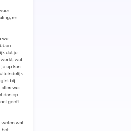
 voor
ling, en
n we
ebben
jk dat je
 werkt, wat
r je op kan
iteindelijk
gint bij
 alles wat
et dan op
doel geeft
jk weten wat
j het