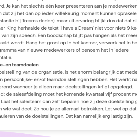
rd. Je kan het slechts één keer presenteren aan je medewerker
 dat zij het dan op ieder willekeurig moment kunnen oprakele
nstantie bij Treams deden), maar uit ervaring blijkt dus dat dat n
er King herhaalde de tekst ‘I have a Dream’ niet voor niets 9 ke
l van zijn speech. Een boodschap blijft pas hangen als het mee
ald wordt. Hang het groot op in het kantoor, verwerk het in he
gramma van nieuwe medewerkers of benoem het in iedere
tatie.
ke- en teamdoelen
elstelling van de organisatie, is het enorm belangrijk dat me
un
persoonlijke- en/of teamdoelstellingen
hebben. Het werkt na
erend wanneer je alleen maar doelstellingen krijgt opgelegd.
ld: de salesafdeling moet het komende kwartaal vijf procent 
Laat het salesteam dan zelf bepalen hoe zij deze doelstelling
 wie wat doet. Zo hou je ze allemaal betrokken. Let wel op dat 
muleren van de doelstellingen. Dat kan namelijk erg lastig zijn.