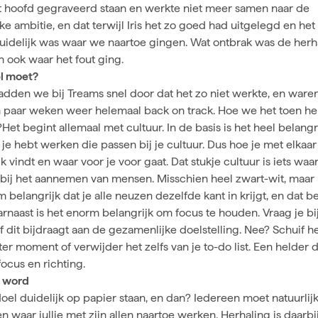
t hoofd gegraveerd staan en werkte niet meer samen naar de
e ambitie, en dat terwijl Iris het zo goed had uitgelegd en het
uidelijk was waar we naartoe gingen. Wat ontbrak was de herha
 ook waar het fout ging.
l moet?
adden we bij Treams snel door dat het zo niet werkte, en ware
 paar weken weer helemaal back on track. Hoe we het toen h
et begint allemaal met cultuur. In de basis is het heel belangri
je hebt werken die passen bij je cultuur. Dus hoe je met elkaar
jk vindt en waar voor je voor gaat. Dat stukje cultuur is iets waa
 bij het aannemen van mensen. Misschien heel zwart-wit, maar u
m belangrijk dat je alle neuzen dezelfde kant in krijgt, en dat be
arnaast is het enorm belangrijk om focus te houden. Vraag je bij
of dit bijdraagt aan de gezamenlijke doelstelling. Nee? Schuif h
ter moment of verwijder het zelfs van je to-do list. Een helder 
ocus en richting.
e word
doel duidelijk op papier staan, en dan? Iedereen moet natuurli
 en waar jullie met zijn allen naartoe werken. Herhaling is daarbi