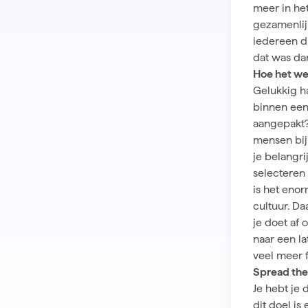
meer in he
gezamenlijk
iedereen d
dat was dan
Hoe het we
Gelukkig h
binnen een
aangepakt?H
mensen bij 
je belangri
selecteren
is het enor
cultuur. Da
je doet af 
naar een la
veel meer f
Spread th
Je hebt je 
dit doel is