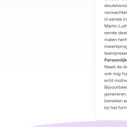
sleutelwoo
verwachten
in eerste i
Martin Luth
eerste dee
malen herha
inwerkpro
teampresen
Persoonlij
Naast de do
ook nog h
echt motiv
Bijvoorbee
genereren. 
bereiken en
bij het for