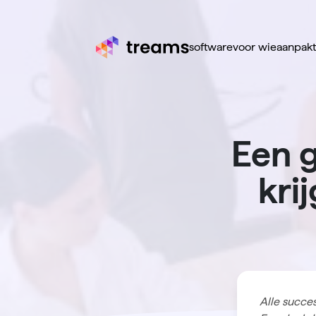
software
voor wie
aanpak
Een g
kri
Alle succe