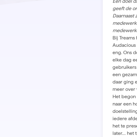
Een doel d
geeft de or
Daarnaast z
medewerker
medewerker
Bij Treams
Audacious 
eng. Ons d
elke dag ee
gebruikers
een gezame
daar ging e
meer over 
Het begon 
naar een h
doelstelli
iedere afde
het te pre
later… het