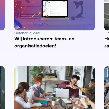
October 15, 2021
Ju
Wij introduceren: team- en
H
organisatiedoelen!
s