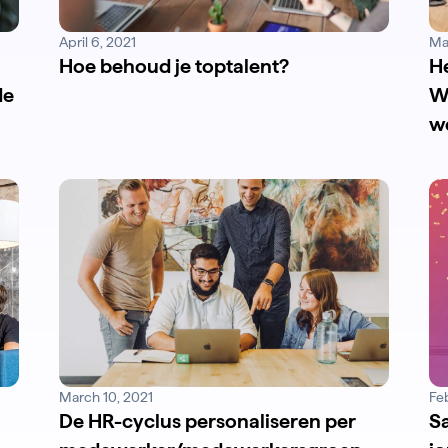
April 6, 2021
Ma
Hoe behoud je toptalent?
H
de
W
w
March 10, 2021
Fe
De HR-cyclus personaliseren per
Sa