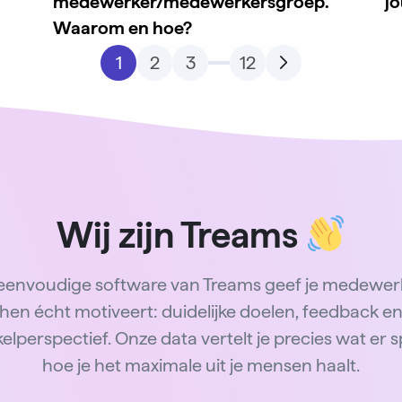
medewerker/medewerkersgroep.
j
Waarom en hoe?
1
2
3
12
Wij zijn Treams
eenvoudige software van Treams geef je medewer
hen écht motiveert: duidelijke doelen, feedback e
elperspectief. Onze data vertelt je precies wat er s
hoe je het maximale uit je mensen haalt.