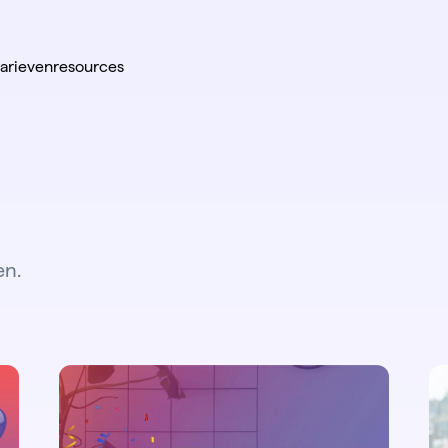
tarieven
resources
en.