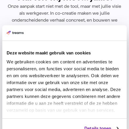
Onze aanpak start niet met de tool, maar met jullie visie
als werkgever. In co-creatie maken we jullie
onderscheidende verhaal concreet, en bouwen we
daarop alles wat volgt: de gesprekscyclus, de inrichting
van Treams, en de activatie in de organisatie. Zo wordt
jullie HR-aanpak geen losse set processen, maar een
levendig systeem dat écht past bij wie jullie zijn.
Deze website maakt gebruik van cookies
We gebruiken cookies om content en advertenties te
personaliseren, om functies voor social media te bieden
en om ons websiteverkeer te analyseren. Ook delen we
Visie als fundament
informatie over uw gebruik van onze site met onze
partners voor social media, adverteren en analyse. Deze
partners kunnen deze gegevens combineren met andere
informatie die u aan ze heeft verstrekt of die ze hebben
verzameld op basis van uw gebruik van hun services.
Details tonen