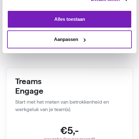
Alles toestaan
Packages die
matchen
met
Aanpassen
deze fase
Treams
Engage
Start met het meten van betrokkenheid en
werkgeluk van je team(s).
€5,-