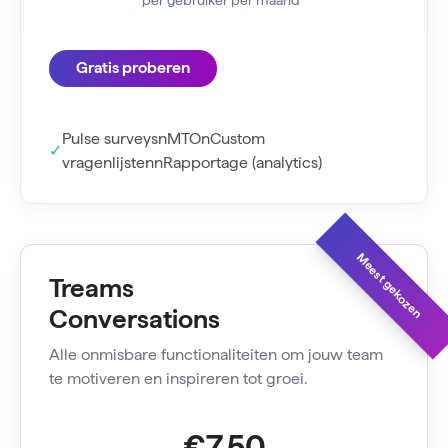
per gebruiker per maand*
Gratis proberen
Pulse surveysnMTOnCustom
vragenlijstennRapportage (analytics)
Meest gekozen
Treams
Conversations
Alle onmisbare functionaliteiten om jouw team
te motiveren en inspireren tot groei.
€7,50