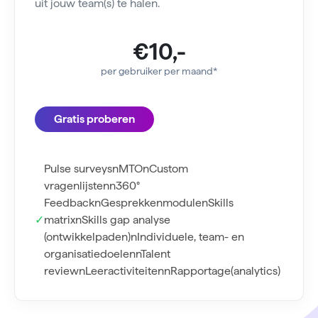
uit jouw team(s) te halen.
€10,-
per gebruiker per maand*
Gratis proberen
Pulse surveysnMTOnCustom
vragenlijstenn360°
FeedbacknGesprekkenmodulenSkills
matrixnSkills gap analyse
(ontwikkelpaden)nIndividuele, team- en
organisatiedoelennTalent
reviewnLeeractiviteitennRapportage(analytics)