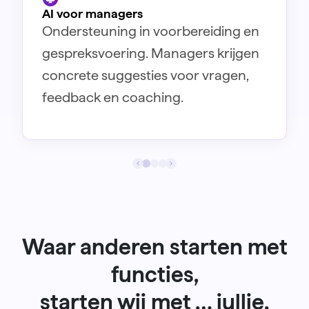
AI voor managers
Inzicht & rapportage
Ondersteuning in voorbereiding en
Realtime dashboards geven HR en
Doelen & alignment
Koppel persoonlijke en teamdoelen
gespreksvoering. Managers krijgen
management grip op voortgang,
aan de strategische koers. Zo weet
concrete suggesties voor vragen,
betrokkenheid en
iedereen waar hij of zij aan bijdraagt.
feedback en coaching.
ontwikkelbehoeften.
Waar anderen starten met
functies,
starten wij met … jullie.