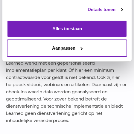
driven platform.
Details tonen
Learned: klantenservice
Alles toestaan
Learned vermeldt geen scores voor klantenservice op
de website. Google geeft evenmin reviews weer.
Aanpassen
Learned: adoptiegraad
Learned werkt met een gepersonaliseerd
implementatieplan per klant. Of hier een minimum
contractwaarde voor geldt is niet bekend. Ook zijn er
helpdesk video’s, webinars en artikelen. Daarnaast zijn er
check-ins waarin data worden geanalyseerd en
geoptimaliseerd. Voor zover bekend betreft de
dienstverlening de technische implementatie en biedt
Learned geen dienstverlening gericht op het
inhoudelijke veranderproces.