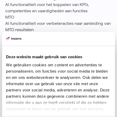
AI functionaliteit voor het koppelen van KPI’s,
competenties en vaardigheden aan functies
MTO
AI functionaliteit voor verbeteracties naar aanleiding van
MTO resultaten
benchmark MTO
Verbeterpunt
Meer inzicht in de werking van de AI functionaliteit is
Deze website maakt gebruik van cookies
wenselijk. AI kan leiden tot meer inclusie, maar het kan in
We gebruiken cookies om content en advertenties te
de praktijk ook het tegenovergestelde bewerkstelligen.
personaliseren, om functies voor social media te bieden
en om ons websiteverkeer te analyseren. Ook delen we
Learned: expertise
informatie over uw gebruik van onze site met onze
Learned is, op het eerste gezicht, duidelijk een software
partners voor social media, adverteren en analyse. Deze
platform. De inhoudelijke HR thema’s en visie op mensen
partners kunnen deze gegevens combineren met andere
in organisaties vinden we minder terug. Op de website
informatie die u aan ze heeft verstrekt of die ze hebben
van Learned worden enkele artikelen en gespreks
verzameld op basis van uw gebruik van hun services.
templates gedeeld. Learned is vooral een objective