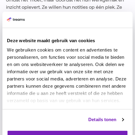
inzicht oplevert. Ze willen hun notities op één plek. Ze
willen voorbereid zijn. Ze willen goed coachen.
HR krijgt wat ze nodig hebben:
Adoptie van de tool zonder strijd
Inzicht in de prestaties van alle medewerkers
Deze website maakt gebruik van cookies
Overzicht wie coachen en training kan gebruiken
We gebruiken cookies om content en advertenties te
Performance management wordt eindelijk wat het zou
personaliseren, om functies voor social media te bieden
moeten zijn:
en om ons websiteverkeer te analyseren. Ook delen we
de motor van groei in plaats van een verplichte
informatie over uw gebruik van onze site met onze
opdracht.
partners voor social media, adverteren en analyse. Deze
partners kunnen deze gegevens combineren met andere
informatie die u aan ze heeft verstrekt of die ze hebben
verzameld op basis van uw gebruik van hun services.
Details tonen