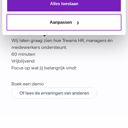
Alles toestaan
Wil je performance
management
Aanpassen
menselijker maken?
Wij laten graag zien hoe Treams HR, managers én
medewerkers ondersteunt.
60 minuten
Vrijblijvend
Focus op wat jij belangrijk vindt
Boek een demo
Of lees de ervaringen van anderen