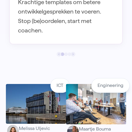
Krachtige templates om betere
organisatiedoelen, team- en
en externen. Met persoonlijke
ontwikkelgesprekken te voeren.
afdelingsdoelen en individuele
feedback coach op basis van AI.
Stop (be)oordelen, start met
doelen.
coachen.
ICT
Engineering
Melissa Uljevic
Maartje Bouma