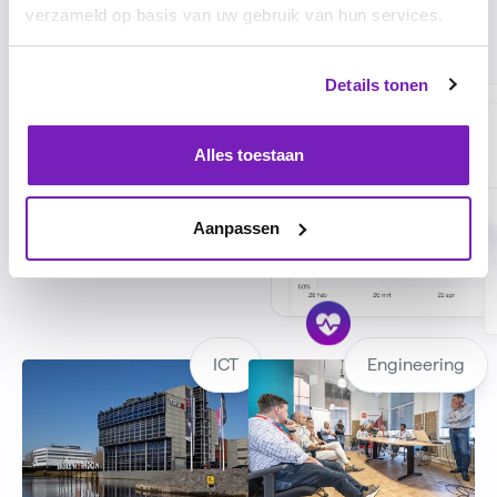
verzameld op basis van uw gebruik van hun services.
Details tonen
Engagement
Krijg inzicht in
medewerkersbetrokkenheid
Alles toestaan
met pulse surveys &
medewerker
feedback.
Aanpassen
ICT
Engineering