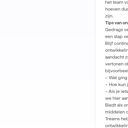
het team v
hoeven dus 
zijn.
Tips van on
Gedrags
v
een stap ve
Blijf cont
ontwikkeli
aandacht z
vertonen o
bijvoorbee
– Wat ging
– Hoe kun 
– Als je ie
we hier aa
Biedt als o
middelen d
Treams
heb
ontwikkeli