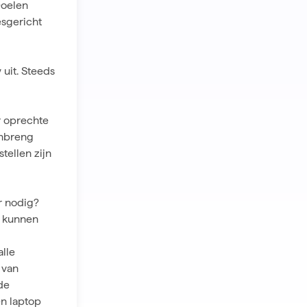
Doelen
esgericht
 uit. Steeds
r oprechte
inbreng
stellen zijn
r nodig?
t kunnen
alle
 van
de
n laptop