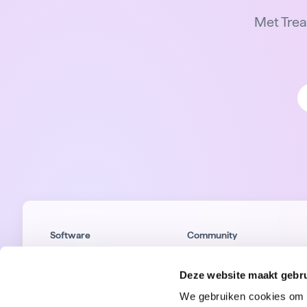
Met Trea
Software
Community
Functionaliteiten
HR Community
Integraties
Partners
Deze website maakt gebru
Kosten
Trainingen
We gebruiken cookies om c
Klantverhalen