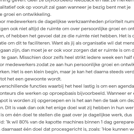
litatief ook op vooruit zal gaan wanneer je bezig bent met je
e groei en ontwikkeling.
voor medewerkers de dagelijkse werkzaamheden prioriteit num
jgen ook niet altijd de ruimte om over persoonlijke groei en on
n, of hebben het gevoel dat ze die ruimte niet hebben. Het is 
tie om dit te faciliteren. Want als jij als organisatie wil dat me
gaan zijn, dan moet je er ook voor zorgen dat er ruimte is om
 te gaan. Misschien door zelfs heel strikt iedere week een half u
or medewerkers zodat ze aan hun persoonlijke groei en ontwi
en. Het is een klein begin, maar je kan het daarna steeds ver
tot het een gewoonte wordt.
 verschillende functies waarbij het heel lastig is om een agenda
onteurs die werken op oproepbasis bijvoorbeeld. Wanneer er
pot is worden zij opgeroepen en is het aan hen de taak om d
n. Dit is vaak dan ook het enige doel wat zij hebben in hun wer
is om één doel te stellen die gaat over je dagelijkse werk, dus
ld: ‘Ik wil 80% van de kapotte machines binnen 1 dag gerepar
 daarnaast één doel dat procesgericht is, zoals: ‘Hoe kunnen 