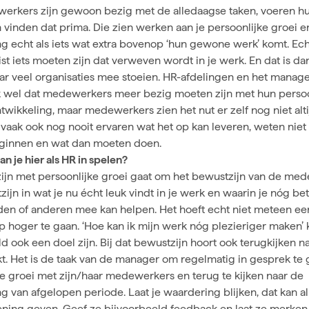
erkers zijn gewoon bezig met de alledaagse taken, voeren h
 vinden dat prima. Die zien werken aan je persoonlijke groei e
ng echt als iets wat extra bovenop ‘hun gewone werk’ komt. Ech
uist iets moeten zijn dat verweven wordt in je werk. En dat is da
ar veel organisaties mee stoeien. HR-afdelingen en het mana
 wel dat medewerkers meer bezig moeten zijn met hun persoo
twikkeling, maar medewerkers zien het nut er zelf nog niet altij
 vaak ook nog nooit ervaren wat het op kan leveren, weten niet
ginnen en wat dan moeten doen.
an je hier als HR in spelen?
zijn met persoonlijke groei gaat om het bewustzijn van de me
ijn in wat je nu écht leuk vindt in je werk en waarin je nóg be
den of anderen mee kan helpen. Het hoeft echt niet meteen een
p hoger te gaan. ‘Hoe kan ik mijn werk nóg plezieriger maken’ 
d ook een doel zijn. Bij dat bewustzijn hoort ook terugkijken na
kt. Het is de taak van de manager om regelmatig in gesprek te 
ke groei met zijn/haar medewerkers en terug te kijken naar de
ng van afgelopen periode. Laat je
waardering
blijken, dat kan 
ening geven. Geef ze bijvoorbeeld
feedback
en laat ze merken 