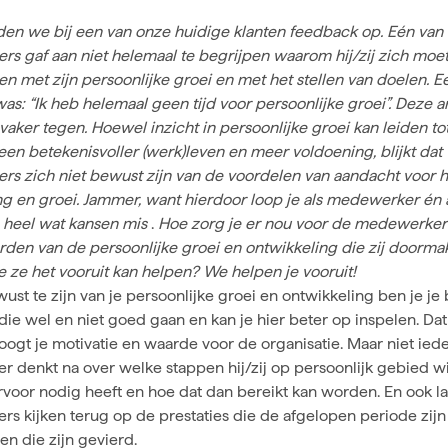
lden we bij een van onze huidige klanten feedback op. Eén van
s gaf aan niet helemaal te begrijpen waarom hij/zij zich moe
n met zijn persoonlijke groei en met het stellen van doelen. E
as: “Ik heb helemaal geen tijd voor persoonlijke groei”. Deze
aker tegen. Hoewel inzicht in persoonlijke groei kan leiden to
 een betekenisvoller (werk)leven en meer voldoening, blijkt dat
s zich niet bewust zijn van de voordelen van aandacht voor 
ng en groei. Jammer, want hierdoor loop je als medewerker én 
e heel wat kansen mis
.
Hoe zorg je er nou voor de medewerker
den van de persoonlijke groei en ontwikkeling die zij doorma
 ze het vooruit kan helpen? We helpen je vooruit!
ust te zijn van je persoonlijke groei en ontwikkeling ben je je
ie wel en niet goed gaan en kan je hier beter op inspelen. Dat
oogt je motivatie en waarde voor de organisatie. Maar niet ied
 denkt na over welke stappen hij/zij op persoonlijk gebied w
rvoor nodig heeft en hoe dat dan bereikt kan worden. En ook la
s kijken terug op de prestaties die de afgelopen periode zijn
sen
die zijn gevierd.