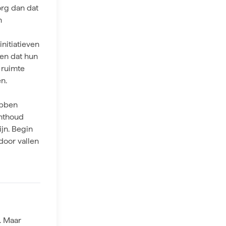
org dan dat
n
nitiatieven
en dat hun
 ruimte
n.
ebben
Onthoud
jn. Begin
door vallen
c. Maar