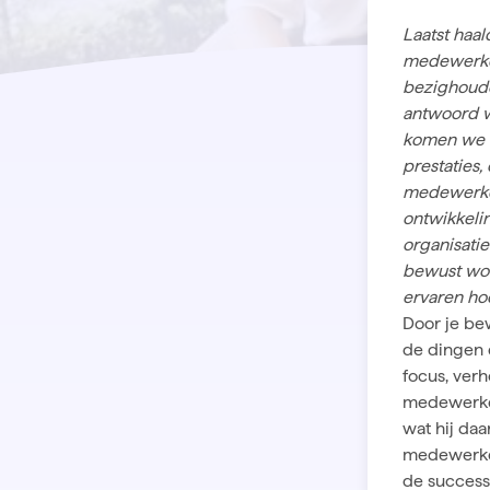
Laatst haa
medewerker
bezighoude
antwoord w
komen we v
prestaties,
medewerker
ontwikkeli
organisati
bewust wor
ervaren hoe
Door je bew
de dingen d
focus, verh
medewerker
wat hij daa
medewerker
de
succes