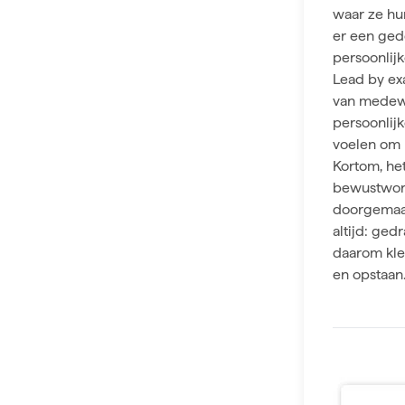
waar ze hu
er een ged
persoonlijk
Lead by ex
van medewe
persoonlijk
voelen om 
Kortom, het
bewustword
doorgemaakt
altijd: ge
daarom kle
en opstaan