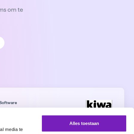
ams om te
Software
software kosten
tis HR software
Alles toestaan
te HR Software
al media te