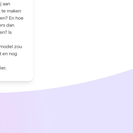
j aan
k te maken
len? En hoe
ers dan
en? Is
smodel zou
it en nog
ier.