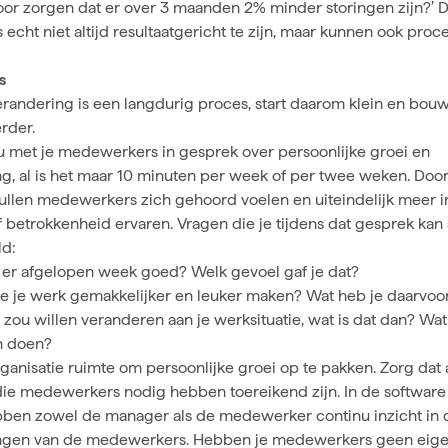
oor zorgen dat er over 3 maanden 2% minder storingen zijn?’ 
echt niet altijd resultaatgericht te zijn, maar kunnen ook proc
s
erandering
is een langdurig proces, start daarom klein en bouw
rder.
inu met je medewerkers in gesprek over persoonlijke groei en
ng, al is het maar 10 minuten per week of per twee weken. Doo
ullen medewerkers zich gehoord voelen en uiteindelijk meer 
f betrokkenheid ervaren.
Vragen
die je tijdens dat gesprek kan 
ld:
 er afgelopen week goed? Welk gevoel gaf je dat?
je je werk gemakkelijker en leuker maken? Wat heb je daarvoo
ts zou willen veranderen aan je werksituatie, wat is dat dan? Wa
n doen?
rganisatie ruimte om persoonlijke groei op te pakken. Zorg dat 
ie medewerkers nodig hebben toereikend zijn. In de
software
ben zowel de manager als de medewerker continu inzicht in 
ngen van de medewerkers. Hebben je medewerkers geen eige