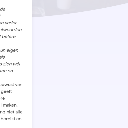
 de
t
en ander
 antwoorden
t betere
hun eigen
als
s zich wél
ken en
 bewust van
 geeft
ere
il maken,
ng niet alle
 bereikt en