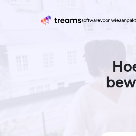
software
voor wie
aanpak
Ho
bewu