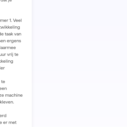
mer 1. Veel
twikkeling
de taak van
nsen ergens
 daarmee
ur vrij te
kkeling
der
 te
 een
eze machine
kleven.
eerd
we er met