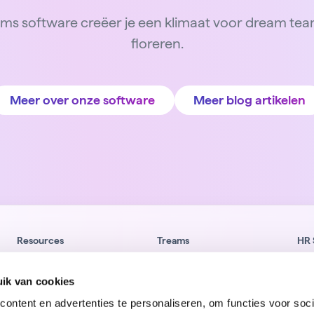
ms software creëer je een klimaat voor dream te
floreren.
Meer over onze software
Meer blog artikelen
Resources
Treams
HR 
Kennissessies
Werken bij Treams
HR 
Klantverhalen
Gra
ik van cookies
E-books
Privacy Policy
Bes
ontent en advertenties te personaliseren, om functies voor soci
Blog
Responsible disclosure