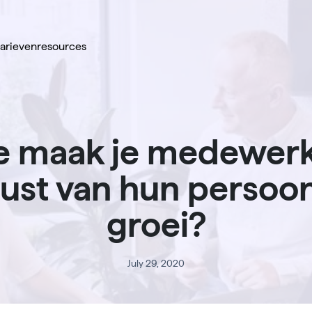
tarieven
resources
e maak je medewerk
st van hun persoon
groei?
July 29, 2020