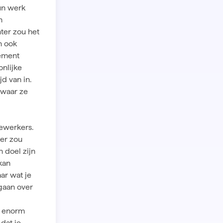
un werk
n
ter zou het
n ook
gement
nlijke
d van in.
 waar ze
dewerkers.
ter zou
 doel zijn
kan
ar wat je
gaan over
al enorm
dat je