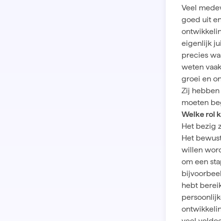
Veel medew
goed uit en
ontwikkeli
eigenlijk j
precies wa
weten vaak
groei en on
Zij hebben
moeten be
Welke rol k
Het bezig 
Het bewustz
willen wor
om een sta
bijvoorbeel
hebt berei
persoonlij
ontwikkeli
veel voldo