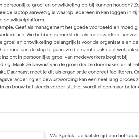
n persoonlijke groei en ontwikkeling op bij kunnen houden? Z
eelde laptop aanwezig is waarop iedereen in kan loggen in zij
e ontwikkelplatform.
ample. Geef als management het goede voorbeeld en moedig i
rkers aan. We hebben gemerkt dat als medewerkers aanvoel
e groei en ontwikkeling belangrijk is voor de organisatie en de
hier mee aan de slag te gaan, ze die ruimte ook echt wel pakke
 inzicht in persoonlijke groei van medewerkers begint bij
ing. Maak ze bewust van de groei die ze doormaken en al h
. Daarnaast moet je dit als organisatie concreet faciliteren. 
dragsverandering en bewustwording kan een heel lang proces zi
in en bouw het steeds verder uit. Het wordt alleen maar beter 
.
Werkgeluk
, de laatste tijd een hot-topi