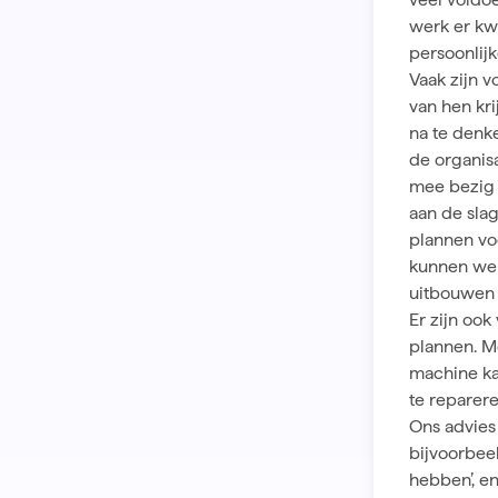
werk er kwa
persoonlijk
Vaak zijn 
van hen kri
na te denke
de organisa
mee bezig 
aan de slag
plannen vo
kunnen werk
uitbouwen 
Er zijn ook
plannen. M
machine ka
te reparere
Ons advies 
bijvoorbee
hebben’, en