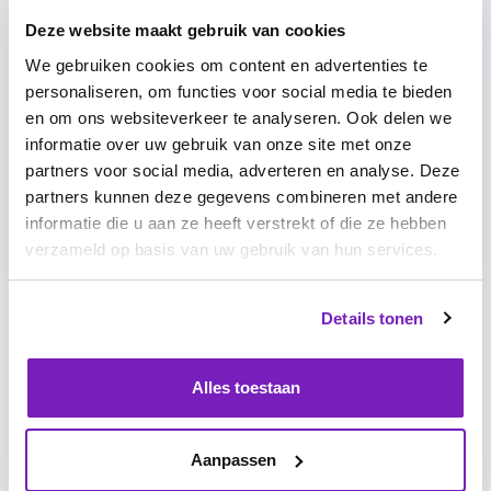
Daarom besloten wij het project te gunnen aan Treams.”
Deze website maakt gebruik van cookies
We gebruiken cookies om content en advertenties te
personaliseren, om functies voor social media te bieden
“Communicatie is essentieel bij een verandering.
en om ons websiteverkeer te analyseren. Ook delen we
Bij elke stap die we nemen, communiceren we
informatie over uw gebruik van onze site met onze
duidelijk welk deel van het proces we afgerond
partners voor social media, adverteren en analyse. Deze
hebben, wat de vervolgstappen zijn en wat we
partners kunnen deze gegevens combineren met andere
verwachten van de betreffende medewerkers.
informatie die u aan ze heeft verstrekt of die ze hebben
Leidinggevenden informeren we vooraf duidelijk
verzameld op basis van uw gebruik van hun services.
wat de tool inhoudt. ”
Tonny Cremers-Gallardo
Details tonen
Officemanager
Alles toestaan
Leerpunten
Op advies van Treams werd besloten te starten met de
Aanpassen
modules Doelen & Feedback. Binnen Wonen Limburg