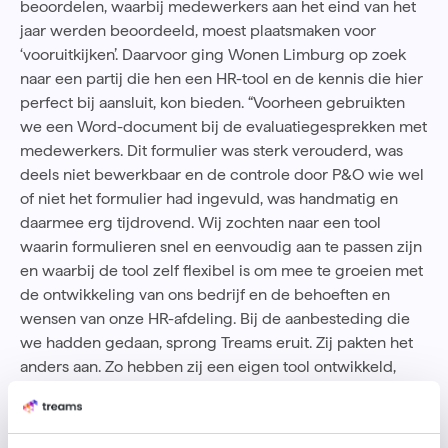
beoordelen, waarbij medewerkers aan het eind van het
jaar werden beoordeeld, moest plaatsmaken voor
‘vooruitkijken’. Daarvoor ging Wonen Limburg op zoek
naar een partij die hen een HR-tool en de kennis die hier
perfect bij aansluit, kon bieden. “Voorheen gebruikten
we een Word-document bij de evaluatiegesprekken met
medewerkers. Dit formulier was sterk verouderd, was
deels niet bewerkbaar en de controle door P&O wie wel
of niet het formulier had ingevuld, was handmatig en
daarmee erg tijdrovend. Wij zochten naar een tool
waarin formulieren snel en eenvoudig aan te passen zijn
en waarbij de tool zelf flexibel is om mee te groeien met
de ontwikkeling van ons bedrijf en de behoeften en
wensen van onze HR-afdeling. Bij de aanbesteding die
we hadden gedaan, sprong Treams eruit. Zij pakten het
anders aan. Zo hebben zij een eigen tool ontwikkeld,
waarbij de ontwikkeling van medewerkers centraal staat.
Het was voor ons al snel duidelijk dat zij precies wisten
wat wij nodig hadden en ook daarin meedachten.