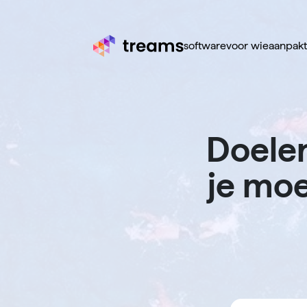
software
voor wie
aanpak
Doelen
je moe