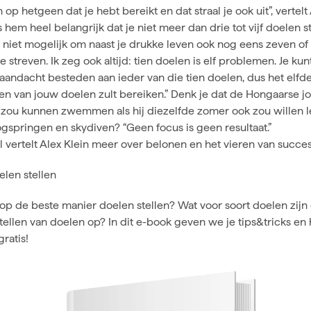
n op hetgeen dat je hebt bereikt en dat straal je ook uit”, vertelt 
 hem heel belangrijk dat je niet meer dan drie tot vijf doelen ste
niet mogelijk om naast je drukke leven ook nog eens zeven of
e streven. Ik zeg ook altijd: tien doelen is elf problemen. Je kun
 aandacht besteden aan ieder van die tien doelen, dus het elf
een van jouw doelen zult bereiken.” Denk je dat de Hongaarse 
zou kunnen zwemmen als hij diezelfde zomer ook zou willen l
ogspringen en skydiven? “Geen focus is geen resultaat.”
el
vertelt Alex Klein meer over belonen en het vieren van succe
elen stellen
op de beste manier doelen stellen? Wat voor soort doelen zijn
stellen van doelen op? In dit e-book geven we je tips&tricks en
ratis!