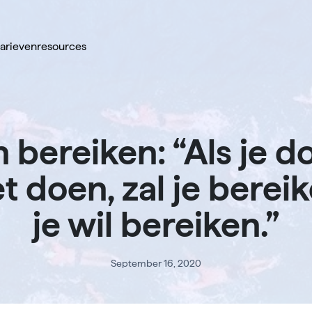
tarieven
resources
 bereiken: “Als je d
t doen, zal je berei
je wil bereiken.”
September 16, 2020