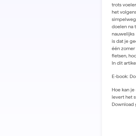
trots voele
het volgens
simpelweg 
doelen na t
nauwelijks
is dat je g
één zomer 
fietsen, ho
In
dit artik
E-book: Do
Hoe kan je 
levert het 
Download g