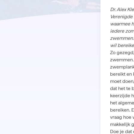
Dr. Alex Kl
Verenigde 
waarmee hi
iedere zom
zwemmen. Al
wil bereike
Zo gezegd,
zwemmen. E
zwemplankj
bereikt en
moet doen, 
dat het te 
keerzijde h
het algem
bereiken. 
vraag hoe 
makkelijk 
Doe je dat 