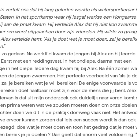
ein vertelt ons dat hij lang geleden werkte als watersportleraar 
Staten. In het sportkamp waar hij lesgaf werkte een Hongaarse
j aan de praat kwam. Hij vertelde Alex dat hij niet kon zwemm
er om werd uitgelachen door zijn vrienden. Hij wilde zo graag
ex vertelde hem: “Als je doet wat je moet doen, zal je bereik
n.”
 zo gedaan. Na werktijd kwam de jongen bij Alex en hij leerd
erst met een reddingsvest, in het ondiepe, daarna met een
e in het diepe. Iedere dag kwam hij bij Alex. Na één zomer was
 kon de jongen zwemmen. Het perfecte voorbeeld van ‘als je do
zal je bereiken wat je wil bereiken! De enige voorwaarde is v
bereiken doel haalbaar moet zijn voor de mens die jij bent. Alex
iervan is dat uit mijn onderzoek ook duidelijk naar voren komt 
een prima weten wat we zouden moeten doen om onze doelen
Echter doen we dit in de praktijk domweg vaak niet. Het antwo
we ervoor kunnen zorgen dat iets een succes wordt is dan ook
gezegd: doe wat je moet doen en toon het gedrag dat je moet v
en bereik je je
doelen
? Dan geeft dat enorm veel voldoening. “J