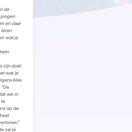
in de
 jongen
en en daar
 leren
en wat je
e hem
 zijn doel
et wat je
olgens Alex
: “De
dat we in
 te
ord op de
 heel
ertonen.”
e zal je