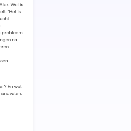
Alex. Wel is
lt. “Het is
 acht
t
de probleem
jongen na
eren
ssen.
 er? En wat
 handvaten.