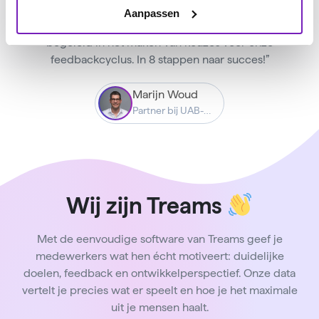
“Wat een nuttige dagen; we hebben een heleboel
Aanpassen
handvatten gekregen en werden praktisch
begeleid in het maken van keuzes voor onze
feedbackcyclus. In 8 stappen naar succes!”
Marijn Woud
Partner bij UAB-Online
Wij zijn Treams
Met de eenvoudige software van Treams geef je
medewerkers wat hen écht motiveert: duidelijke
doelen, feedback en ontwikkelperspectief. Onze data
vertelt je precies wat er speelt en hoe je het maximale
uit je mensen haalt.