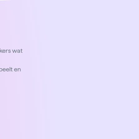
kers wat
n
peelt en