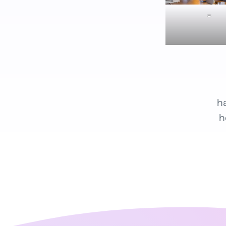
=
h
h