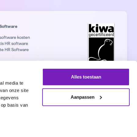
Software
software kosten
tis HR software
te HR Software
nkedIn
Alles toestaan
al media te
van onze site
Aanpassen
 gegevens
 op basis van
Copyright 2023 © Treams B.V. All rights reserved
e instellingen
- Design by
Bootmine
Website by
Studio Slash
Nederlands