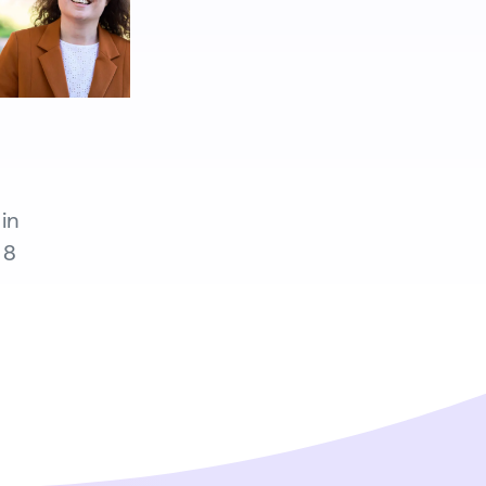
in
 8