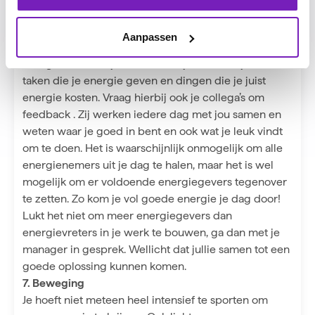
leidt dit tot een verminderde energie en kunnen zelfs
stressklachten op de loer liggen.
Aanpassen
Weet je niet wat jouw energiegevers en
energienemers zijn? Maak voor jezelf een lijst van de
taken die je energie geven en dingen die je juist
energie kosten. Vraag hierbij ook je collega’s om
feedback
. Zij werken iedere dag met jou samen en
weten waar je goed in bent en ook wat je leuk vindt
om te doen. Het is waarschijnlijk onmogelijk om alle
energienemers uit je dag te halen, maar het is wel
mogelijk om er voldoende energiegevers tegenover
te zetten. Zo kom je vol goede energie je dag door!
Lukt het niet om meer energiegevers dan
energievreters in je werk te bouwen, ga dan met je
manager in gesprek. Wellicht dat jullie samen tot een
goede oplossing kunnen komen.
7. Beweging
Je hoeft niet meteen heel intensief te sporten om