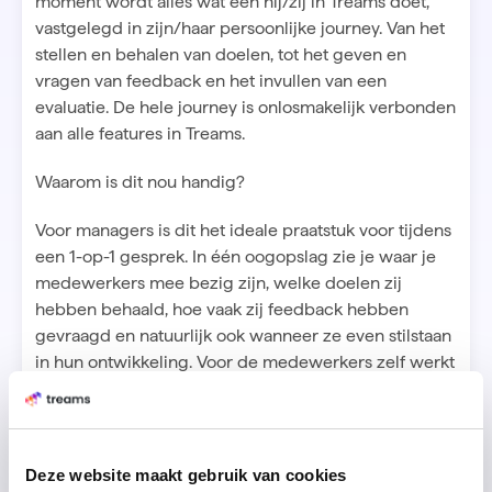
moment wordt alles wat een hij/zij in Treams doet,
vastgelegd in zijn/haar persoonlijke journey. Van het
stellen en behalen van doelen, tot het geven en
vragen van feedback en het invullen van een
evaluatie. De hele journey is onlosmakelijk verbonden
aan alle features in Treams.
Waarom is dit nou handig?
Voor managers is dit het ideale praatstuk voor tijdens
een 1-op-1 gesprek. In één oogopslag zie je waar je
medewerkers mee bezig zijn, welke doelen zij
hebben behaald, hoe vaak zij feedback hebben
gevraagd en natuurlijk ook wanneer ze even stilstaan
in hun ontwikkeling. Voor de medewerkers zelf werkt
het echt als motivatie. Terug kunnen kijken en zien
hoeveel je hebt gedaan geeft enorm veel energie.
Op naar continue groei!
Deze website maakt gebruik van cookies
Benieuwd hoe dit eruit ziet? Je ziet het in onze