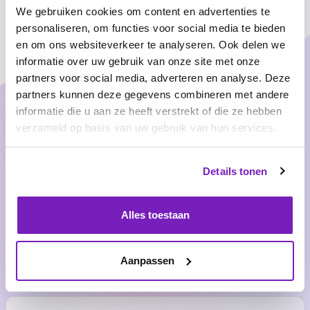
We gebruiken cookies om content en advertenties te
klikbare demo!
personaliseren, om functies voor social media te bieden
en om ons websiteverkeer te analyseren. Ook delen we
Bekijk klikbare demo
informatie over uw gebruik van onze site met onze
partners voor social media, adverteren en analyse. Deze
partners kunnen deze gegevens combineren met andere
Wij zijn Treams
informatie die u aan ze heeft verstrekt of die ze hebben
verzameld op basis van uw gebruik van hun services.
Met Treams software creëer je een klimaat voor dream
teams om te floreren.
Details tonen
Meer over onze
Meer blog
Alles toestaan
software
artikelen
Aanpassen