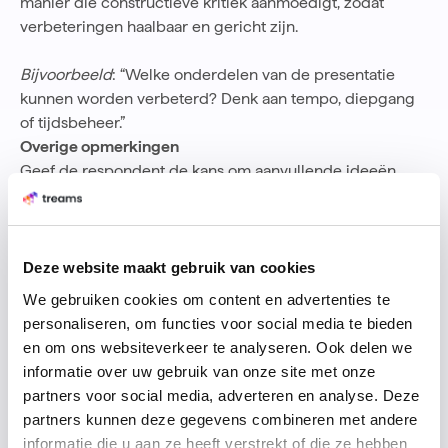
manier die constructieve kritiek aanmoedigt, zodat
verbeteringen haalbaar en gericht zijn.
Bijvoorbeeld
: “Welke onderdelen van de presentatie
kunnen worden verbeterd? Denk aan tempo, diepgang
of tijdsbeheer.”
Overige opmerkingen
Geef de respondent de kans om aanvullende ideeën,
vragen of suggesties te delen. Deze open vraag kan
onverwachte en waardevolle inzichten opleveren.
Bijvoorbeeld
: “Heb je nog andere opmerkingen, vragen
Deze website maakt gebruik van cookies
of suggesties die u wilt delen?”
We gebruiken cookies om content en advertenties te
personaliseren, om functies voor social media te bieden
en om ons websiteverkeer te analyseren. Ook delen we
Extra tips voor een goed feedbackformulier
informatie over uw gebruik van onze site met onze
Vraag je mensen om feedback, dan vraag je hen ook om
partners voor social media, adverteren en analyse. Deze
hun tijd en aandacht. Hoewel de feedback voor jou
partners kunnen deze gegevens combineren met andere
belangrijk is, is ‘what’s in it for me’ voor de respondent
informatie die u aan ze heeft verstrekt of die ze hebben