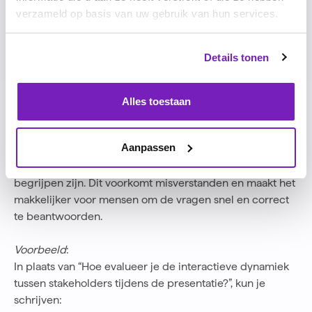
meestal niet concreet. Hou dus rekening met wat je
verzameld op basis van uw gebruik van hun services.
vraagt (
heeft de respondent er zicht op?
), hoe je het
vraagt (
wat is de tijdsinvestering?
) en bedenk of de
respondent zich vrij kan uitspreken (
kan het
Details tonen
consequenties hebben voor de respondent?
).
We geven je concreet de volgende tips:
Alles toestaan
Gebruik heldere en eenvoudige taal
Het is belangrijk dat het feedbackformulier toegankelijk
Aanpassen
is voor alle doelgroepen. Vermijd jargon of ingewikkelde
zinnen en zorg ervoor dat vragen eenvoudig te
begrijpen zijn. Dit voorkomt misverstanden en maakt het
makkelijker voor mensen om de vragen snel en correct
te beantwoorden.
Voorbeeld
:
In plaats van “Hoe evalueer je de interactieve dynamiek
tussen stakeholders tijdens de presentatie?”, kun je
schrijven: