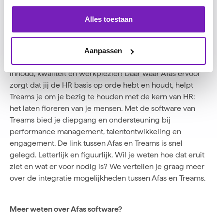
Afas en Treams: de link snel gelegd?
Alles toestaan
AFAS Software wil organisaties inspireren om beter te
ondernemen. En daar vinden Treams en Afas elkaar in.
Geen tijd verspillen aan onnodige zaken, maar efficiënt
Aanpassen
en doelgericht bezig zijn met waar het echt om draait:
inhoud, kwaliteit en werkplezier! Daar waar Afas ervoor
zorgt dat jij de HR basis op orde hebt en houdt, helpt
Treams je om je bezig te houden met de kern van HR:
het laten floreren van je mensen. Met de software van
Treams bied je diepgang en ondersteuning bij
performance management, talentontwikkeling en
engagement. De link tussen Afas en Treams is snel
gelegd. Letterlijk en figuurlijk. Wil je weten hoe dat eruit
ziet en wat er voor nodig is? We vertellen je graag meer
over de integratie mogelijkheden tussen Afas en Treams.
Meer weten over Afas software?