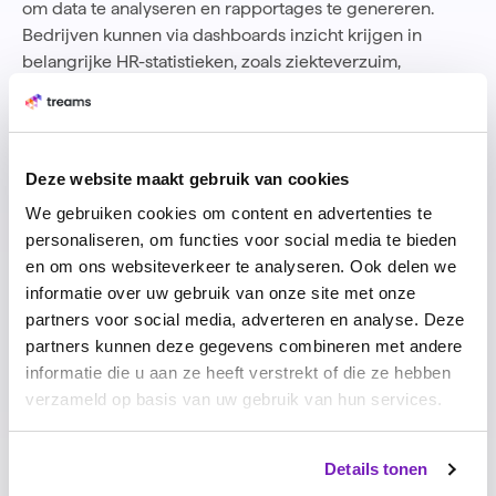
om data te analyseren en rapportages te genereren.
Bedrijven kunnen via dashboards inzicht krijgen in
belangrijke HR-statistieken, zoals ziekteverzuim,
personeelsverloop en salarisontwikkelingen.
Wet- en regelgeving
AFAS zorgt ervoor dat de HRM-software up-to-date blijft
met de Nederlandse wet- en regelgeving rondom
Deze website maakt gebruik van cookies
personeelsadministratie en salarisverwerking. Dit geeft
We gebruiken cookies om content en advertenties te
HR-afdelingen de zekerheid dat hun processen
personaliseren, om functies voor social media te bieden
compliant blijven met de laatste eisen.
en om ons websiteverkeer te analyseren. Ook delen we
Integratie met andere modules
informatie over uw gebruik van onze site met onze
Een groot voordeel van AFAS HRM is de naadloze
partners voor social media, adverteren en analyse. Deze
integratie met andere modules van AFAS, zoals de
partners kunnen deze gegevens combineren met andere
financiële administratie en projectmanagement.
informatie die u aan ze heeft verstrekt of die ze hebben
Hierdoor kunnen HR-processen worden gekoppeld aan
verzameld op basis van uw gebruik van hun services.
bredere bedrijfsprocessen. Daarnaast heeft Afas
koppelingen met enkele specialistische HR systemen,
waaronder Treams.
Details tonen