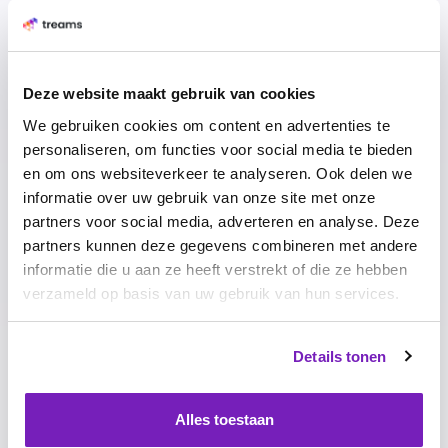
centraal wordt bijgehouden.
HoorayHR is een waardevolle basis voor je HR zaken. Wil
je meer inhoud en diepgang, zodat je medewerkers ook
in hun dagelijkse praktijk kunt ondersteunen met meer
Deze website maakt gebruik van cookies
inhoudelijke HR thema’s? Denk dan aan een koppeling
We gebruiken cookies om content en advertenties te
met een specialistisch HR systeem zoals Treams voor
personaliseren, om functies voor social media te bieden
performance management, talentontwikkeling en
en om ons websiteverkeer te analyseren. Ook delen we
engagement. Met Treams kun je bijvoorbeeld
informatie over uw gebruik van onze site met onze
laagdrempelig AI functionaliteiten gebruiken die je
partners voor social media, adverteren en analyse. Deze
mensen daadwerkelijk ondersteunen bij het uitwisselen
partners kunnen deze gegevens combineren met andere
van kwalitatief goede feedback of het opstellen van
informatie die u aan ze heeft verstrekt of die ze hebben
eenduidige, concrete en haalbare doelen. Een
verzameld op basis van uw gebruik van hun services.
waardevolle aanvulling op HoorayHR!
Details tonen
HoorayHR en Treams: de link snel gelegd?
HoorayHR is een easy to use platform waar je eenvoudig
en efficiënt mee uit de voeten kunt. Treams biedt je alles
Alles toestaan
wat je nodig hebt om je mensen en teams te laten