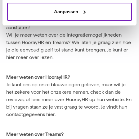
floreren. En beide partijen hebben klantenservice heel
Aanpassen
hoog in het vaandel staan. Een waardevolle én
praktische combi die je naadloos op elkaar kunt laten
aansluiten!
Wil je meer weten over de integratiemogelijkheden
tussen HoorayHR en Treams? We laten je graag zien hoe
je die eenvoudig zelf tot stand kunt brengen. Je kunt er
hier
meer over lezen.
Meer weten over HoorayHR?
Je kunt ons op onze blauwe ogen geloven, maar wil je
het zekere voor het onzekere nemen, check dan de
reviews
, of lees meer over HoorayHR op hun
website
. En
bij vragen staan ze je vast graag te woord. Je vindt hun
contactgegevens
hier
.
Meer weten over Treams?