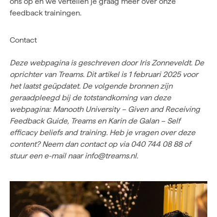
ons op en we vertellen je graag meer over onze
feedback
trainingen
.
Contact
Deze webpagina is geschreven door
Iris Zonneveldt
. De
oprichter van Treams. Dit artikel is 1 februari 2025 voor
het laatst geüpdatet. De volgende bronnen zijn
geraadpleegd bij de totstandkoming van deze
webpagina:
Manooth University – Given and Receiving
Feedback Guide
,
Treams
en
Karin de Galan – Self
efficacy beliefs and training
. Heb je vragen over deze
content? Neem dan contact op via 040 744 08 88 of
stuur een e-mail naar
info@treams.nl
.