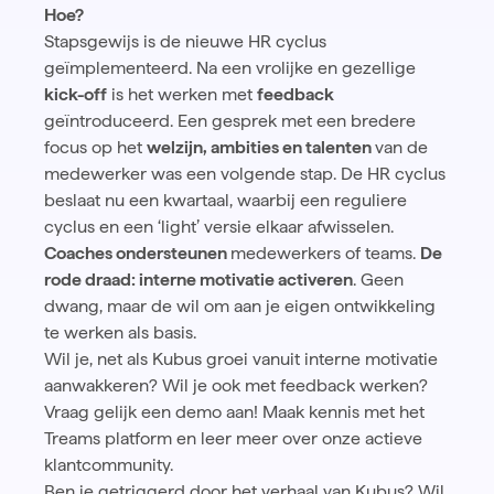
Hoe?
Stapsgewijs is de nieuwe HR cyclus
geïmplementeerd. Na een vrolijke en gezellige
kick-off
is het werken met
feedback
geïntroduceerd. Een gesprek met een bredere
focus op het
welzijn, ambities en talenten
van de
medewerker was een volgende stap. De HR cyclus
beslaat nu een kwartaal, waarbij een reguliere
cyclus en een ‘light’ versie elkaar afwisselen.
Coaches ondersteunen
medewerkers of teams.
De
rode draad: interne motivatie activeren
. Geen
dwang, maar de wil om aan je eigen ontwikkeling
te werken als basis.
Wil je, net als Kubus groei vanuit interne motivatie
aanwakkeren? Wil je ook met feedback werken?
Vraag gelijk een demo aan!
Maak kennis met het
Treams platform en leer meer over onze actieve
klantcommunity.
Ben je getriggerd door het verhaal van Kubus? Wil