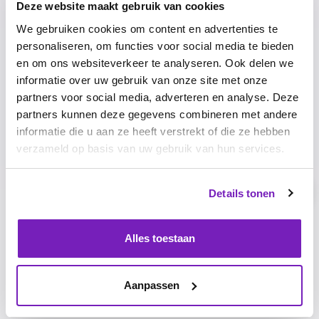
Video
Deze website maakt gebruik van cookies
We gebruiken cookies om content en advertenties te
personaliseren, om functies voor social media te bieden
en om ons websiteverkeer te analyseren. Ook delen we
informatie over uw gebruik van onze site met onze
partners voor social media, adverteren en analyse. Deze
partners kunnen deze gegevens combineren met andere
informatie die u aan ze heeft verstrekt of die ze hebben
verzameld op basis van uw gebruik van hun services.
ICT
ICT
Details tonen
Alles toestaan
Dina Blom
Elske de Kok
Aanpassen
HR Manager
HR Manager