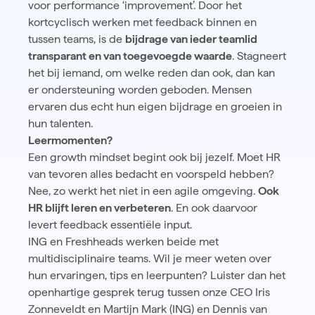
voor performance ‘improvement’. Door het
kortcyclisch werken met feedback binnen en
tussen teams, is de
bijdrage van ieder teamlid
transparant en van toegevoegde waarde
. Stagneert
het bij iemand, om welke reden dan ook, dan kan
er ondersteuning worden geboden. Mensen
ervaren dus echt hun eigen bijdrage en groeien in
hun talenten.
Leermomenten?
Een growth mindset begint ook bij jezelf. Moet HR
van tevoren alles bedacht en voorspeld hebben?
Nee, zo werkt het niet in een agile omgeving.
Ook
HR blijft leren en verbeteren
. En ook daarvoor
levert feedback essentiële input.
ING en Freshheads werken beide met
multidisciplinaire teams. Wil je meer weten over
hun ervaringen, tips en leerpunten? Luister dan het
openhartige gesprek terug tussen onze CEO Iris
Zonneveldt en Martijn Mark (ING) en Dennis van