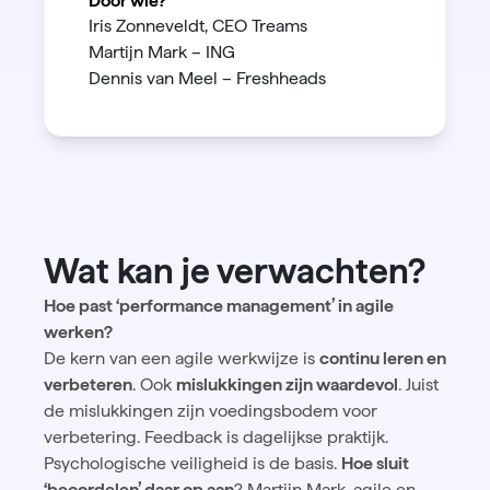
Door wie?
Iris Zonneveldt, CEO Treams
Martijn Mark – ING
Dennis van Meel – Freshheads
Wat kan je verwachten?
Hoe past ‘performance management’ in agile
werken?
De kern van een agile werkwijze is
continu leren en
verbeteren
. Ook
mislukkingen zijn waardevol
. Juist
de mislukkingen zijn voedingsbodem voor
verbetering. Feedback is dagelijkse praktijk.
Psychologische veiligheid is de basis.
Hoe sluit
‘beoordelen’ daar op aan
? Martijn Mark, agile en