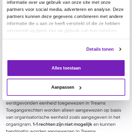
informatie over uw gebruik van onze site met onze
connector op te kunnen zetten
partners voor social media, adverteren en analyse. Deze
Kennis van de te integreren processen
partners kunnen deze gegevens combineren met andere
Daarnaast zijn er nog enkele voorwaarden voor de data
informatie die u aan ze heeft verstrekt of die ze hebben
in Nmbrs om te kunnen koppelen met Treams:
verzameld op basis van uw gebruik van hun services.
Elke medewerker moet een
voornaam
en
achternaam
hebben
Details tonen
Elke medewerker moet een
geldig
en
uniek
e-mailadres
hebben
Elke medewerker moet een
uniek
personeelsnummer
Alles toestaan
hebben welke nooit veranderd
Elke medewerker is lid van
maximaal
1 organisatorische
Aanpassen
eenheid / afdeling
. Wanneer een medewerker
onderdeel is van meerdere eenheden, wordt de
eerstgevonden eenheid toegewezen in Treams
Toegangsrechten worden alleen aangewezen op basis
van organisatorische eenheid zoals aangegeven in het
organigram.
1-1 rechten zijn niet mogelijk
en kunnen
handmatig worden aangewezen in Treams.