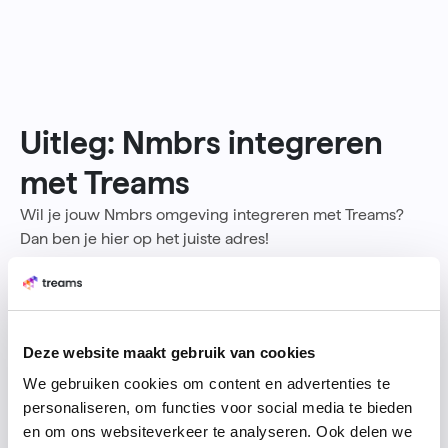
Uitleg: Nmbrs integreren
met Treams
Wil je jouw Nmbrs omgeving integreren met Treams?
Dan ben je hier op het juiste adres!
1. Voorwaarden om te beginnen
Op het opzetten van een Nmbrs connector zijn de
volgende voorwaarden van kracht:
Deze website maakt gebruik van cookies
We gebruiken cookies om content en advertenties te
Een actieve Treams omgeving
personaliseren, om functies voor social media te bieden
Een actieve Nmbrs omgeving
en om ons websiteverkeer te analyseren. Ook delen we
Beheerdersrechten in beide omgevingen om de