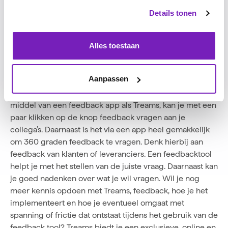
Details tonen
Hoe kan software je hierbij
Alles toestaan
helpen?
Om écht te kunnen werken aan persoonlijke groei en
Aanpassen
ontwikkeling is het belangrijk dat mensen vanuit
verschillende invalshoeken feedback krijgen. Door
middel van een
feedback app
als Treams, kan je met een
paar klikken op de knop feedback vragen aan je
collega’s. Daarnaast is het via een app heel gemakkelijk
om
360 graden feedback
te vragen. Denk hierbij aan
feedback van klanten of leveranciers. Een feedbacktool
helpt je met het stellen van de juiste vraag. Daarnaast kan
je goed nadenken over wat je wil vragen. Wil je nog
meer kennis opdoen met Treams, feedback, hoe je het
implementeert en hoe je eventueel omgaat met
spanning of frictie dat ontstaat tijdens het gebruik van de
feedback tool? Treams biedt je een exclusieve,
online en