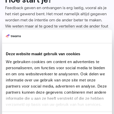
Feedback geven en ontvangen is erg lastig, vooral als je
het niet gewend bent. Het moet namelijk altijd gegeven
worden met de intentie om de ander beter te maken.
We weten maar al te goed te vertellen wat de ander fout
doet en zodra anderen kritiek hebben over ons, dan
kunnen we er niet goed mee omgaan. Boosheid komt op
en we verzetten ons. De angst ervoor kan heel
eenvoudig worden weggenomen door de nadruk te
Deze website maakt gebruik van cookies
leggen op het vragen van, in plaats van het geven van
We gebruiken cookies om content en advertenties te
feedback. Wanneer je iemand ‘ongevraagd’ feedback
personaliseren, om functies voor social media te bieden
moet geven, gaat de hartslag zowel bij de gever als bij
en om ons websiteverkeer te analyseren. Ook delen we
de ontvanger omhoog. Op het moment dat je start met
informatie over uw gebruik van onze site met onze
het vragen, kan je bewust een vraag stellen waar je
partners voor social media, adverteren en analyse. Deze
controle over hebt. Daarmee stel je je open voor
partners kunnen deze gegevens combineren met andere
feedback van de ander en kan hij/zij een open en eerlijk
informatie die u aan ze heeft verstrekt of die ze hebben
antwoord geven. Neem dus het heft in eigen handen en
verzameld op basis van uw gebruik van hun services.
start met het vragen van feedback. Om je hierbij te
helpen geven we je een paar
tips.