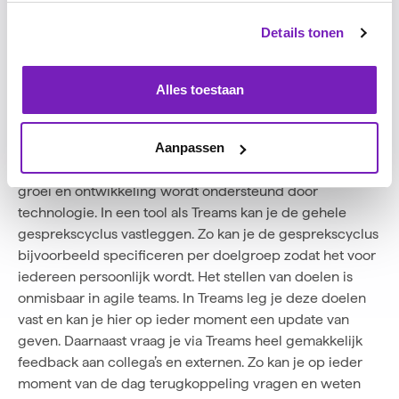
Hoe kan software je helpen
Details tonen
bij agile werken?
In agile organisaties zijn medewerkers, managers en
Alles toestaan
teams continu met elkaar in gesprek. Binnen de
gesprekscyclus
voeren managers en medewerkers de
Aanpassen
continue dialoog.
Voor de jongere generatie is het van
belang dat deze gesprekscyclus én hun proces van
groei en ontwikkeling wordt ondersteund door
technologie. In een
tool als Treams
kan je de gehele
gesprekscyclus vastleggen. Zo kan je de gesprekscyclus
bijvoorbeeld specificeren per doelgroep zodat het voor
iedereen persoonlijk wordt. Het stellen van doelen is
onmisbaar in agile teams. In Treams leg je deze doelen
vast en kan je hier op ieder moment een update van
geven. Daarnaast vraag je via Treams heel gemakkelijk
feedback
aan collega’s en externen. Zo kan je op ieder
moment van de dag terugkoppeling vragen en weten