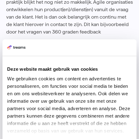
praktijk blijkt het nog niet zo makkelijk. Agile organisaties
ontwikkelen hun product(en)/dienst(en) vanuit de vraag
van de klant. Het is dan ook belangrijk om continu met
de klant hierover in contact te zijn. Dit kan bijvoorbeeld
door het vragen van
360 graden feedback
Hoe begin je?
Het beste kan je met agile werken klein beginnen,
Deze website maakt gebruik van cookies
bijvoorbeeld met één team. Ga met dat team werken in
We gebruiken cookies om content en advertenties te
sprints waarbij je iedere twee weken kijkt wat je de
personaliseren, om functies voor social media te bieden
komende twee weken gaat doen. De zaken die je in
en om ons websiteverkeer te analyseren. Ook delen we
deze twee weken nog niet wil doen, zet je op de
informatie over uw gebruik van onze site met onze
backlog zodat je die op een later moment wel kan
partners voor social media, adverteren en analyse. Deze
uitvoeren. Heb je gedurende die twee weken
partners kunnen deze gegevens combineren met andere
leuke/goede ideeën? Dan zet je deze ook op de backlog
informatie die u aan ze heeft verstrekt of die ze hebben
en deze bespreek je tijdens de sprint-meeting.
verzameld op basis van uw gebruik van hun services.