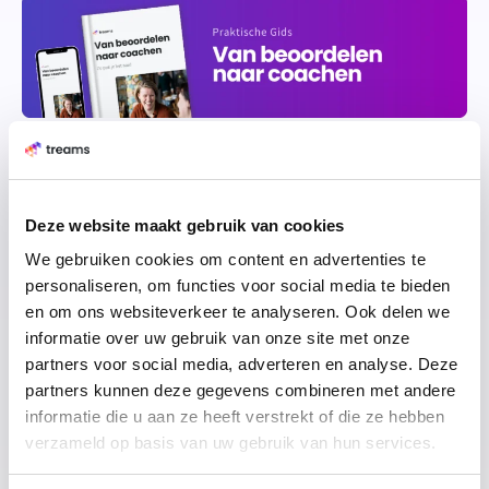
Hoe kan een tool voor een
Deze website maakt gebruik van cookies
We gebruiken cookies om content en advertenties te
gesprekscyclus dit proces
personaliseren, om functies voor social media te bieden
ondersteunen?
en om ons websiteverkeer te analyseren. Ook delen we
informatie over uw gebruik van onze site met onze
Het is belangrijk om de gesprekscyclus nieuwe stijl te
partners voor social media, adverteren en analyse. Deze
ondersteunen met een
goede tool.
Vooral voor de
partners kunnen deze gegevens combineren met andere
jongere generatie is dit een absolute must. Doordat zij
informatie die u aan ze heeft verstrekt of die ze hebben
met technologie zijn opgegroeid weten zij als geen
verzameld op basis van uw gebruik van hun services.
ander hoe zij hiermee om moeten gaan. De borging in
een tool zorgt ervoor dat het proces een stuk